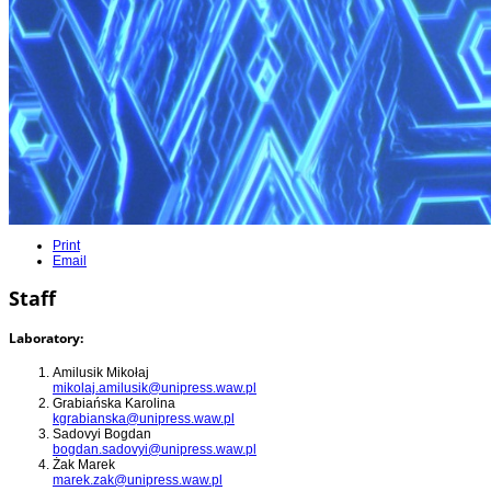
Print
Email
Staff
Laboratory:
Amilusik Mikołaj
mikolaj.amilusik@unipress.waw.pl
Grabiańska Karolina
kgrabianska@unipress.waw.pl
Sadovyi Bogdan
bogdan.sadovyi@unipress.waw.pl
Żak Marek
marek.zak@unipress.waw.pl