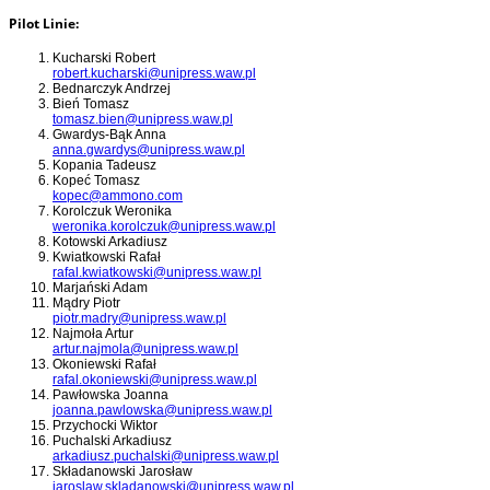
Pilot Linie:
Kucharski Robert
robert.kucharski@unipress.waw.pl
Bednarczyk Andrzej
Bień Tomasz
tomasz.bien@unipress.waw.pl
Gwardys-Bąk Anna
anna.gwardys@unipress.waw.pl
Kopania Tadeusz
Kopeć Tomasz
kopec@ammono.com
Korolczuk Weronika
weronika.korolczuk@unipress.waw.pl
Kotowski Arkadiusz
Kwiatkowski Rafał
rafal.kwiatkowski@unipress.waw.pl
Marjański Adam
Mądry Piotr
piotr.madry@unipress.waw.pl
Najmoła Artur
artur.najmola@unipress.waw.pl
Okoniewski Rafał
rafal.okoniewski@unipress.waw.pl
Pawłowska Joanna
joanna.pawlowska@unipress.waw.pl
Przychocki Wiktor
Puchalski Arkadiusz
arkadiusz.puchalski@unipress.waw.pl
Składanowski Jarosław
jaroslaw.skladanowski@unipress.waw.pl